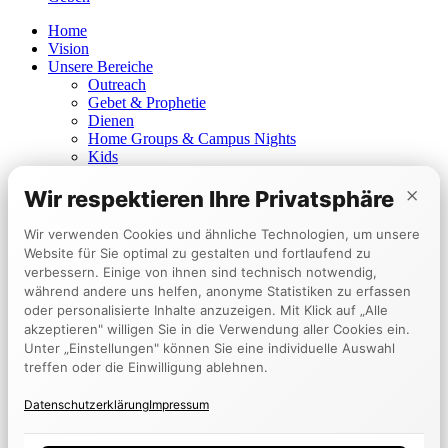
Home
Vision
Unsere Bereiche
Outreach
Gebet & Prophetie
Dienen
Home Groups & Campus Nights
Kids
Youth
×
Young Adults
Wir respektieren Ihre Privatsphäre
Heilungsgebet
Prophetisches Dienen
Wir verwenden Cookies und ähnliche Technologien, um unsere
Churches
Website für Sie optimal zu gestalten und fortlaufend zu
Berlin
verbessern. Einige von ihnen sind technisch notwendig,
Mannheim
während andere uns helfen, anonyme Statistiken zu erfassen
Tokyo
oder personalisierte Inhalte anzuzeigen. Mit Klick auf „Alle
Events
akzeptieren" willigen Sie in die Verwendung aller Cookies ein.
Kalender
Unter „Einstellungen" können Sie eine individuelle Auswahl
Encounter Week
treffen oder die Einwilligung ablehnen.
Zeugnisse
Anzeigen
Datenschutzerklärung
Impressum
Geben
EN