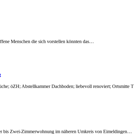
r offene Menschen die sich vorstellen könnten das…
g
üche; öZH; Abstellkammer Dachboden; liebevoll renoviert; Ortsmitt
n- oder bis Zwei-Zimmerwohnung im näheren Umkreis von Eimeldingen…