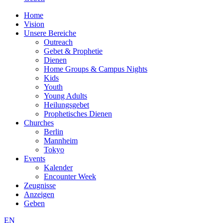
Home
Vision
Unsere Bereiche
Outreach
Gebet & Prophetie
Dienen
Home Groups & Campus Nights
Kids
Youth
Young Adults
Heilungsgebet
Prophetisches Dienen
Churches
Berlin
Mannheim
Tokyo
Events
Kalender
Encounter Week
Zeugnisse
Anzeigen
Geben
EN