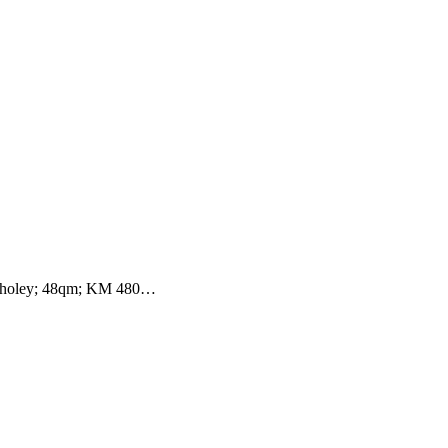
e Tholey; 48qm; KM 480…