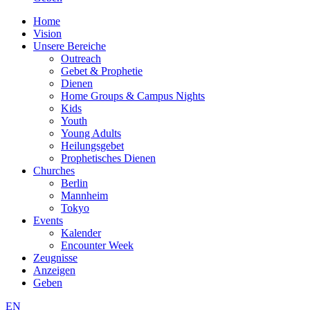
Home
Vision
Unsere Bereiche
Outreach
Gebet & Prophetie
Dienen
Home Groups & Campus Nights
Kids
Youth
Young Adults
Heilungsgebet
Prophetisches Dienen
Churches
Berlin
Mannheim
Tokyo
Events
Kalender
Encounter Week
Zeugnisse
Anzeigen
Geben
EN