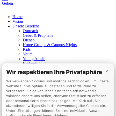
Geben
Home
Vision
Unsere Bereiche
Outreach
Gebet & Prophetie
Dienen
Home Groups & Campus Nights
Kids
Youth
Young Adults
Heilungsgebet
Prophetisches Dienen
×
Wir respektieren Ihre Privatsphäre
Churches
Berlin
Wir verwenden Cookies und ähnliche Technologien, um unsere
Mannheim
Website für Sie optimal zu gestalten und fortlaufend zu
Tokyo
verbessern. Einige von ihnen sind technisch notwendig,
Events
während andere uns helfen, anonyme Statistiken zu erfassen
Kalender
Encounter Week
oder personalisierte Inhalte anzuzeigen. Mit Klick auf „Alle
Zeugnisse
akzeptieren" willigen Sie in die Verwendung aller Cookies ein.
Anzeigen
Unter „Einstellungen" können Sie eine individuelle Auswahl
Geben
treffen oder die Einwilligung ablehnen.