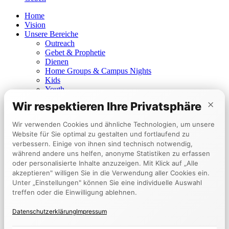
Home
Vision
Unsere Bereiche
Outreach
Gebet & Prophetie
Dienen
Home Groups & Campus Nights
Kids
Youth
Young Adults
×
Wir respektieren Ihre Privatsphäre
Heilungsgebet
Prophetisches Dienen
Wir verwenden Cookies und ähnliche Technologien, um unsere
Churches
Website für Sie optimal zu gestalten und fortlaufend zu
Berlin
verbessern. Einige von ihnen sind technisch notwendig,
Mannheim
während andere uns helfen, anonyme Statistiken zu erfassen
Tokyo
Events
oder personalisierte Inhalte anzuzeigen. Mit Klick auf „Alle
Kalender
akzeptieren" willigen Sie in die Verwendung aller Cookies ein.
Encounter Week
Unter „Einstellungen" können Sie eine individuelle Auswahl
Zeugnisse
treffen oder die Einwilligung ablehnen.
Anzeigen
Geben
Datenschutzerklärung
Impressum
EN